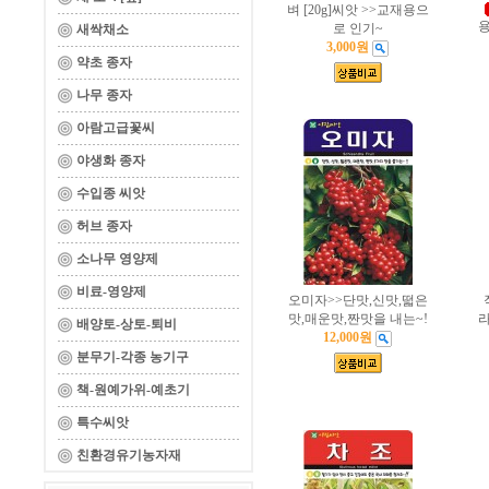
벼 [20g]씨앗 >>교재용으
용
로 인기~
새싹채소
3,000원
약초 종자
나무 종자
아람고급꽃씨
야생화 종자
수입종 씨앗
허브 종자
소나무 영양제
비료-영양제
오미자>>단맛,신맛,떫은
맛,매운맛,짠맛을 내는~!
라
배양토-상토-퇴비
12,000원
분무기-각종 농기구
책-원예가위-예초기
특수씨앗
친환경유기농자재