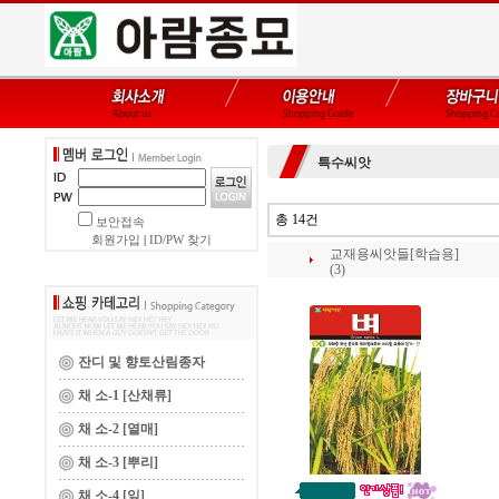
특수씨앗
총 14건
보안접속
회원가입
|
ID/PW 찾기
교재용씨앗들[학습용]
(3)
잔디 및 향토산림종자
채 소-1 [산채류]
채 소-2 [열매]
채 소-3 [뿌리]
채 소-4 [잎]