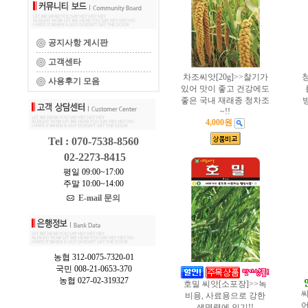
공지사항 게시판
고객센타
차조씨앗[20g]>>찰기가
청
사용후기 모음
있어 맛이 좋고 건강에도
좋은 국내 재래종 청차조
~!!
4,000원
Tel : 070-7538-8560
02-2273-8415
평일 09:00~17:00
주말 10:00~14:00
E-mail 문의
농협 312-0075-7320-01
국민 008-21-0653-370
농협 027-02-319327
호밀 씨앗[소포장]>>녹
씨
비용, 사료용으로 강한
어
생명력에 인기!!