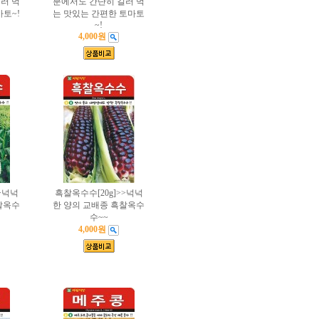
러 먹
분에서도 간단히 길러 먹
마토~!
는 맛있는 간편한 토마토
~!
4,000원
>넉넉
흑찰옥수수[20g]>>넉넉
찰옥수
한 양의 교배종 흑찰옥수
수~~
4,000원