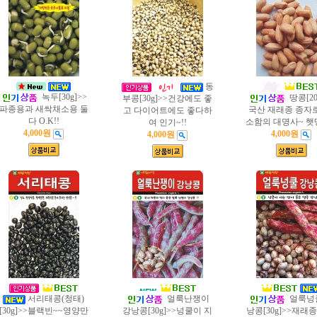
동
녹두[30g]>>
땅콩[20
부콩[30g]>>건강에도 좋
파종용과 새싹채소용 둘
국산 재래종 종자
고 다이어트에도 좋다하
다 O.K!!
소함의 대명사~ 햇
여 인기~!!
4,000원
4,000원
4,000원
서리태콩(청태)
얼룩난쟁이
얼룩넝
[30g]>>블랙빈~~영양만
강낭콩[30g]>>넝쿨이 지
낭콩[30g]>>재래