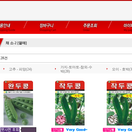
채 소-2 [열매]
128건
가지-토마토-참외-수
고추 - 피망(24)
오이 - 호박(3
박(28)