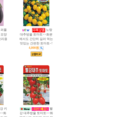
퍼플
노랑
 모양
대추방울 토마토>>화분
요리용
에서도 간단히 길러 먹는
맛있는 간편한 토마토~!
4,000원
강 키
빨
>>화
강 대추방울 토마토>>화