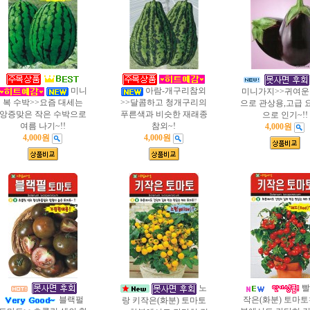
미니
아람-개구리참외
미니가지>>귀여운
복 수박>>요즘 대세는
>>달콤하고 청개구리의
으로 관상용,고급 
앙증맞은 작은 수박으로
푸른색과 비슷한 재래종
으로 인기~!!
여름 나기~!!
참외~!
4,000원
4,000원
4,000원
노
빨
블랙펄
작은(화분) 토마토
랑 키작은(화분) 토마토