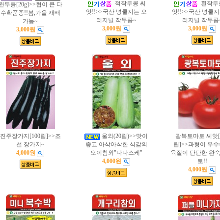
적작두콩 씨
흰작두
완두콩[20g]>>협이 큰 다
앗!!>>국산 넝쿨지는 오
앗!!>>국산 넝쿨지
수확품종!!봄,가을 재배
리지널 작두콩~
리지널 작두콩
가능~
3,000원
3,000원
3,000원
진주장가지[100립]>>조
울외(20립)>>맛이
광복토마토 씨앗[1
선 장가지~
좋고 아삭아삭한 식감의
립]>>과형이 우
4,000원
오이참외"나나스케"
육질이 단단한 완숙
4,000원
토!!
4,000원