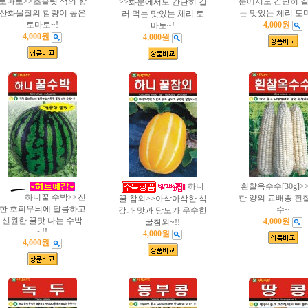
토마토>>초콜릿 색의 항
분에서도 간단히 길
>>화분에서도 간단히 길
산화물질의 함량이 높은
는 맛있는 체리 토
러 먹는 맛있는 체리 토
토마토~!
4,000원
마토~!
4,000원
4,000원
하니
흰찰옥수수[30g]>
하니꿀 수박>>진
한 양의 교배종 흰
꿀 참외>>아삭아삭한 식
한 호피무늬에 달콤하고
수~
감과 맛과 당도가 우수한
신원한 꿀맛 나는 수박
4,000원
꿀참외~!!
~!!
4,000원
4,000원