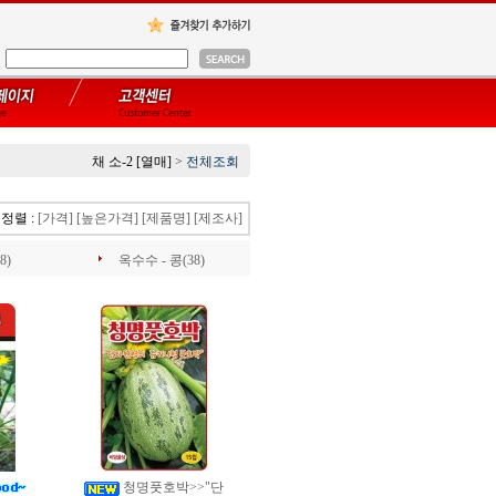
채 소-2 [열매]
>
전체조회
정렬 :
[가격]
[높은가격]
[제품명]
[제조사]
8)
옥수수 - 콩(38)
청명풋호박>>"단