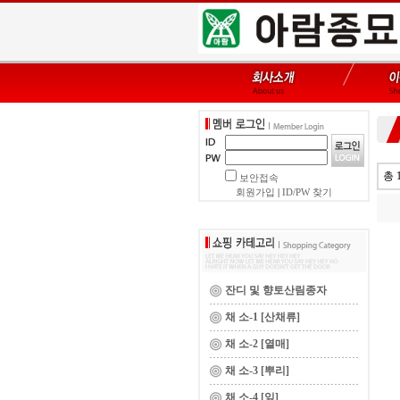
총 
보안접속
회원가입
|
ID/PW 찾기
잔디 및 향토산림종자
채 소-1 [산채류]
채 소-2 [열매]
채 소-3 [뿌리]
채 소-4 [잎]