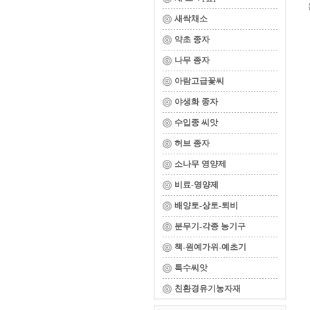
새싹채소
약초 종자
나무 종자
아람고급꽃씨
야생화 종자
수입종 씨앗
허브 종자
소나무 영양제
비료-영양제
배양토-상토-퇴비
분무기-각종 농기구
책-원예가위-예초기
특수씨앗
친환경유기농자재