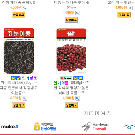
점의 재래종 콩씨앗!!
지 않는 재래종 맛이 좋
쿨이 지는 맛있는
4,000원
은콩~
4,000원
4,000원
쥐눈이콩(약콩)[30g]>>
팥[30g]>>진
각종 언론에서 각광받고
한 적색의 영양가 높은
있는콩~~
비타민 곡물~~!!
4,000원
4,000원
[1]
[2]
[3]
[4]
[5]