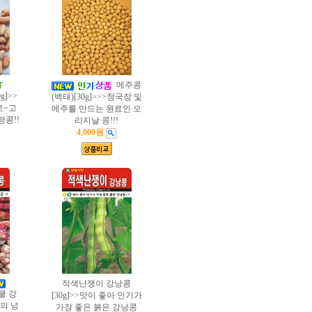
메주콩
g]>>
(백태)[30g]>>>청국장 및
로~고
메주를 만드는 원료인 오
땅콩!!
리지날 콩!!!
4,000원
적색난쟁이 강낭콩
쿨 강
[30g]>>맛이 좋아 인기가
종의 넝
가장 좋은 붉은 강낭콩