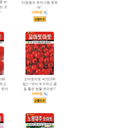
콩 씨
타원형의 쥬키니형 풋호
는 오
박"
~
3,000원
00
꼬마토마토 씨앗[100
수하고
립]>>맛이 우수하고 품
 토마
질 좋은 방울 토마토!!
4,000원