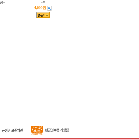
콩~
~!!
4,000원