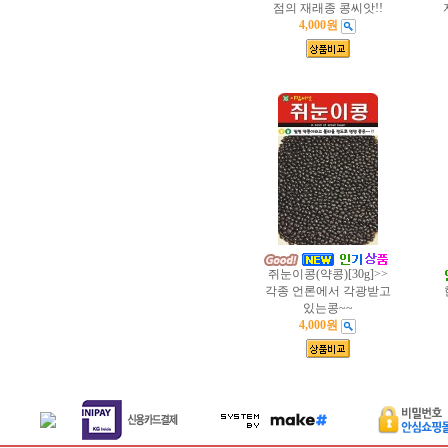
점의 재래종 콩씨앗!!
4,000원
쥐눈이콩(약콩)[30g]>>
각종 언론에서 각광받고
있는콩~~
4,000원