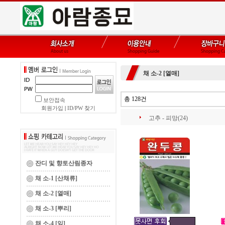
채 소-2 [열매]
총 128건
보안접속
회원가입
|
ID/PW 찾기
고추 - 피망(24)
잔디 및 향토산림종자
채 소-1 [산채류]
채 소-2 [열매]
채 소-3 [뿌리]
채 소-4 [잎]