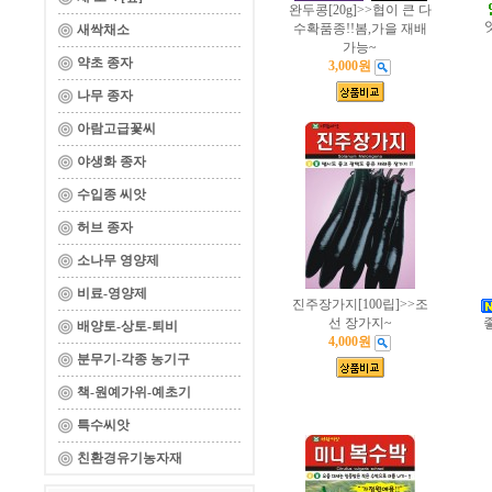
완두콩[20g]>>협이 큰 다
수확품종!!봄,가을 재배
새싹채소
가능~
약초 종자
3,000원
나무 종자
아람고급꽃씨
야생화 종자
수입종 씨앗
허브 종자
소나무 영양제
비료-영양제
진주장가지[100립]>>조
선 장가지~
배양토-상토-퇴비
4,000원
분무기-각종 농기구
책-원예가위-예초기
특수씨앗
친환경유기농자재