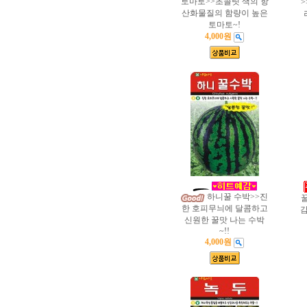
토마토>>초콜릿 색의 항
산화물질의 함량이 높은
토마토~!
4,000원
하니꿀 수박>>진
한 호피무늬에 달콤하고
감
신원한 꿀맛 나는 수박
~!!
4,000원