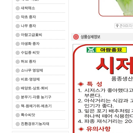
새싹채소
약초 종자
나무 종자
아람고급꽃씨
야생화 종자
수입종 씨앗
허브 종자
소나무 영양제
비료-영양제
배양토-상토-퇴비
분무기-각종 농기구
책-원예가위-예초기
특수씨앗
친환경유기농자재