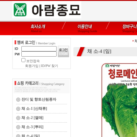
채
채 소-4 [잎]
보안접속
회원가입
|
ID/PW 찾기
잔디 및 향토산림종자
채 소-1 [산채류]
채 소-2 [열매]
채 소-3 [뿌리]
채 소-4 [잎]