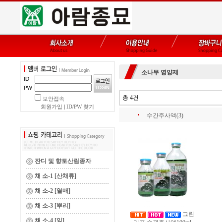
소나무 영양제
총 4건
보안접속
회원가입
|
ID/PW 찾기
수간주사액(3)
잔디 및 향토산림종자
채 소-1 [산채류]
채 소-2 [열매]
채 소-3 [뿌리]
그린
채 소-4 [잎]