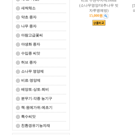
리프 수관주사액100ml
(소나무영양/대추나무 빗
[
새싹채소
자루병예방)
15,000원
약초 종자
나무 종자
아람고급꽃씨
야생화 종자
수입종 씨앗
허브 종자
소나무 영양제
비료-영양제
배양토-상토-퇴비
분무기-각종 농기구
책-원예가위-예초기
특수씨앗
친환경유기농자재