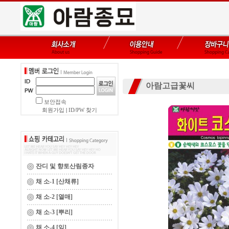
아람고급꽃씨
보안접속
회원가입
|
ID/PW 찾기
잔디 및 향토산림종자
채 소-1 [산채류]
채 소-2 [열매]
채 소-3 [뿌리]
채 소-4 [잎]