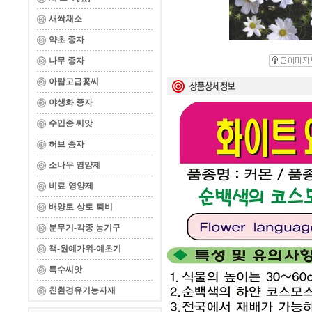
새싹채소
약초 종자
나무 종자
아람고급꽃씨
야생화 종자
수입종 씨앗
허브 종자
소나무 영양제
비료-영양제
배양토-상토-퇴비
분무기-각종 농기구
책-원예가위-예초기
특수씨앗
친환경유기농자재