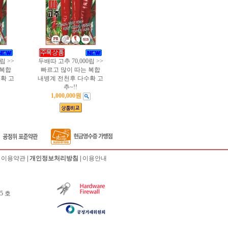
립 >>
두배따 고추 70,000립 >>
 복합
빠르고 많이 따는 복합
확 고
내병계 전천후 다수확 고
추~!!
1,000,000원
|
이용약관
|
개인정보처리방침
|
이용안내
5 호