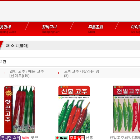
채 소-2 [열매]
24건
일반 고추 / 매운 고추
오이고추 / [칼라]피망
[신미도](16)
(8)
핫끈
신홍
천일고추씨앗[100립