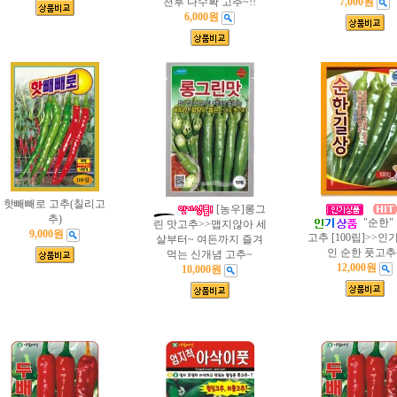
천후 다수확 고추~!!
7,000원
6,000원
핫빼빼로 고추(칠리고
[농우]롱그
추)
"순한"
린 맛고추>>맵지않아 세
9,000원
고추 [100립]>>인
살부터~ 여든까지 즐겨
인 순한 풋고추
먹는 신개념 고추~
12,000원
10,000원