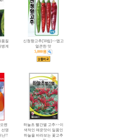
과품질
신청향고추[50립]>>맵고
내병계
얼큰한 맛
5,000원
오렌
하늘초 빨간별 고추>>이
 선명
색적인 매운맛이 일품인
난!!
하늘을 바라보는 꽃고추