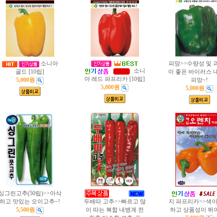
소니아
피망>>수량성 및 
소니
골드 [10립]
이 좋은 바이러스 
아 레드 파프리카 [10립]
5,000원
피망~!
5,000원
5,000원
싱그린고추(50립)>>아삭
하고 맛있는 오이고추~!
두배따 고추>>빠르고 많
지 파프리카>>색이
5,500원
이 따는 복합 내병계 전
하고 상품성이 뛰어