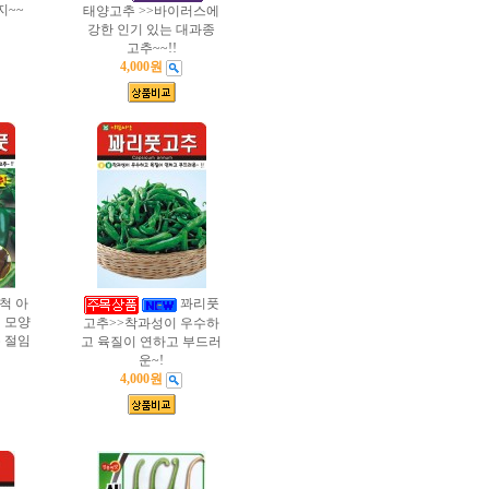
지~~
태양고추 >>바이러스에
강한 인기 있는 대과종
고추~~!!
4,000원
척 아
꽈리풋
 모양
고추>>착과성이 우수하
 절임
고 육질이 연하고 부드러
운~!
4,000원