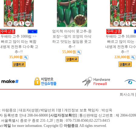
엄지척 아삭이 풋고추-중
두배따 고추 1000립 >>
포장>>엄지 모양의 아삭
두배따 고추 10,000
빠르고 많이 따는 복합
하고 맛있는 절임용 풋고
빠르고 많이 따는
내병계 전천후 다수확 고
추~!
내병계 전천후 다수
추~!!
55,000원
추~!!
35,000원
220,000원
회사소개
: 아람종묘 | 대표자(성명):박달선외 1명 l 개인정보 보호 책임자 :
박성옥
 등록번호 안내 208-04-68000
[사업자정보확인]
| 통신판매업 신고번호 : 제 2004-0209
서울특별시 종로구 종로 231-1,2F | 전화 : 070-7538-8560,02-2273-8415
act
메일
for more information. Copyright ⓒ
아람종묘
All rights reserved.