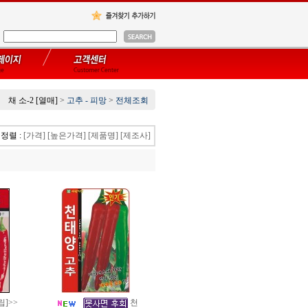
채 소-2 [열매]
>
고추 - 피망
>
전체조회
정렬 :
[가격]
[높은가격]
[제품명]
[제조사]
]>>
천