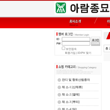
총 
보안접속
회원가입
|
ID/PW 찾기
잔디 및 향토산림종자
채 소-1 [산채류]
채 소-2 [열매]
채 소-3 [뿌리]
채 소-4 [잎]