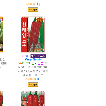
~!!
7,500원
 길상
천
기 절정
태양 고추[1200립]>>바
~
이러스에 강한 인기 있는
대과종 고추~~!!
25,000원