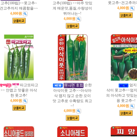
풋고추~건고추까
고추[100립]>>풋고추~
고추(100립) >>아주 맛있
4,000원
건고추까지 매콤함을~~
게 매운맛,품질,수량성이
뛰어나는~!
4,000원
4,000원
따고또따고
순한
엄지
>> 안맵고 맛좋은 아삭
삭이 풋고추>>엄지
아삭이풋 고추>>아삭아
한 풋고추!
의 아삭하고 맛있는
삭 맵지 않고 순한 오이
4,000원
용 풋고추~!
맛 고추로 수확량도 최고
~!
4,000원
4,000원