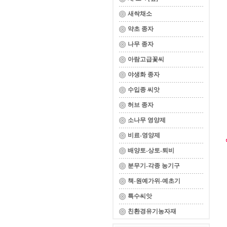
새싹채소
약초 종자
나무 종자
아람고급꽃씨
야생화 종자
수입종 씨앗
허브 종자
소나무 영양제
비료-영양제
배양토-상토-퇴비
분무기-각종 농기구
책-원예가위-예초기
특수씨앗
친환경유기농자재