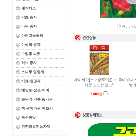
새싹채소
약초 종자
나무 종자
아람고급꽃씨
야생화 종자
수입종 씨앗
허브 종자
소나무 영양제
더덕 씨앗[소포장/500립] >> 국내
슈퍼 
비료-영양제
채종 신포장 입고!!
빨리
배양토-상토-퇴비
3,000
원
분무기-각종 농기구
책-원예가위-예초기
특수씨앗
친환경유기농자재