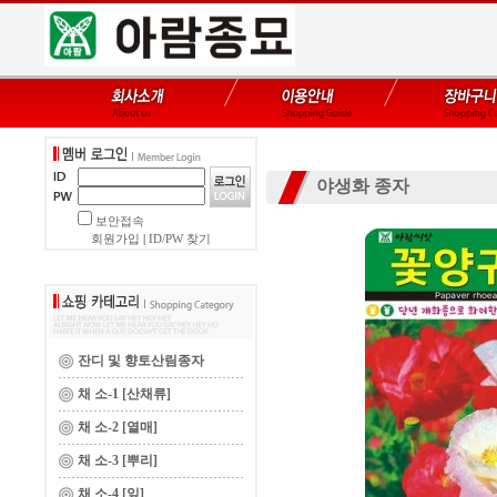
야생화 종자
보안접속
회원가입
|
ID/PW 찾기
잔디 및 향토산림종자
채 소-1 [산채류]
채 소-2 [열매]
채 소-3 [뿌리]
채 소-4 [잎]