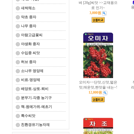
벼 [20g]씨앗 >>교재용으
용
로 인기~
새싹채소
3,000원
약초 종자
나무 종자
아람고급꽃씨
야생화 종자
수입종 씨앗
허브 종자
소나무 영양제
비료-영양제
오미자>>단맛,신맛,떫은
맛,매운맛,짠맛을 내는~!
라
배양토-상토-퇴비
12,000원
분무기-각종 농기구
책-원예가위-예초기
특수씨앗
친환경유기농자재