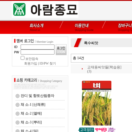
특수씨앗
총 14건
보안접속
회원가입
|
ID/PW 찾기
교재용씨앗들[학습용]
(3)
잔디 및 향토산림종자
채 소-1 [산채류]
채 소-2 [열매]
채 소-3 [뿌리]
채 소-4 [잎]