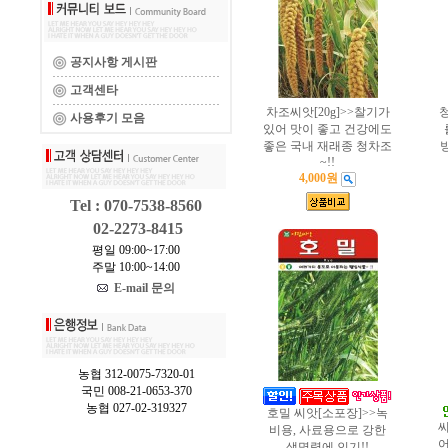
공지사항 게시판
고객센타
차조씨앗[20g]>>찰기가
청
사용후기 모음
있어 맛이 좋고 건강에도
좋은 국내 재래종 청차조
~!!
4,000원
Tel : 070-7538-8560
02-2273-8415
평일 09:00~17:00
주말 10:00~14:00
E-mail 문의
농협 312-0075-7320-01
국민 008-21-0653-370
농협 027-02-319327
호밀 씨앗[소포장]>>녹
씨
비용, 사료용으로 강한
어
생명력에 인기!!